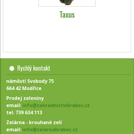
Taxus
Rychlý kontakt
náměstí Svobody 75
664 42 Modřice
Prodej zeleniny
email:
info@zahradnictvibrabec.cz
tel. 739 634 113
Zelárna - krouhané zelí
email:
info@zelarnabrabec.cz