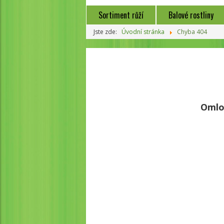
Sortiment růží
Balové rostliny
Jste zde:
Úvodní stránka
Chyba 404
Omlo