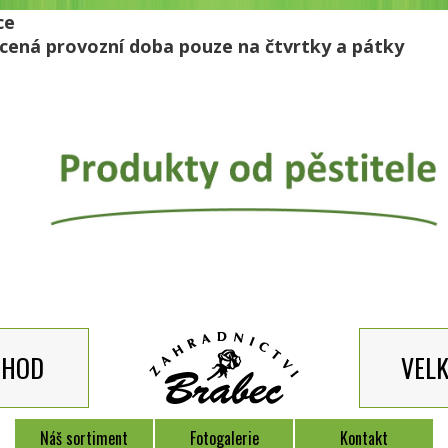
ce
ácená provozní doba pouze na čtvrtky a pátky
CHOD
VEL
Náš sortiment
Fotogalerie
Kontakt