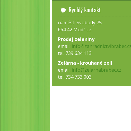
Rychlý kontakt
náměstí Svobody 75
664 42 Modřice
Prodej zeleniny
email:
info@zahradnictvibrabec.c
tel. 739 634 113
Zelárna - krouhané zelí
email:
info@zelarnabrabec.cz
tel. 734 733 003