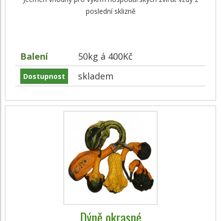
poslední sklizně
Balení
50kg á 400Kč
skladem
Dostupnost
Dýně okrasné