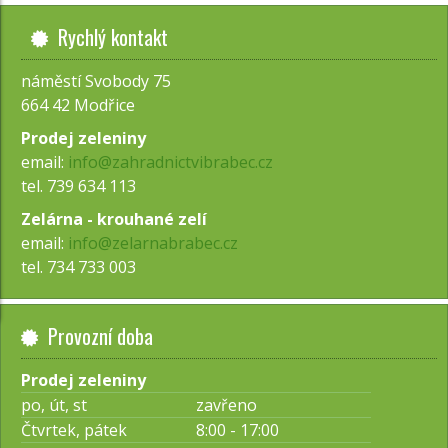
Rychlý kontakt
náměstí Svobody 75
664 42 Modřice
Prodej zeleniny
email:
info@zahradnictvibrabec.cz
tel. 739 634 113
Zelárna - krouhané zelí
email:
info@zelarnabrabec.cz
tel. 734 733 003
Provozní doba
Prodej zeleniny
po, út, st
zavřeno
Čtvrtek, pátek
8:00 - 17:00