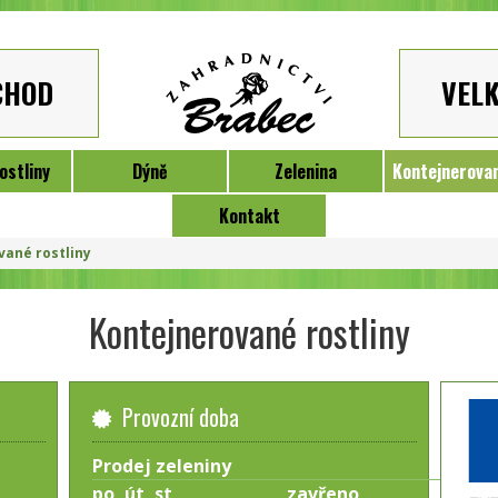
CHOD
VEL
ostliny
Dýně
Zelenina
Kontejnerovan
Kontakt
vané rostliny
Kontejnerované rostliny
Provozní doba
Prodej zeleniny
po, út, st
zavřeno