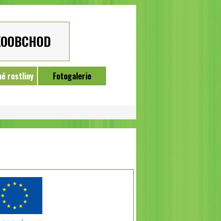
KOOBCHOD
é rostliny
Fotogalerie