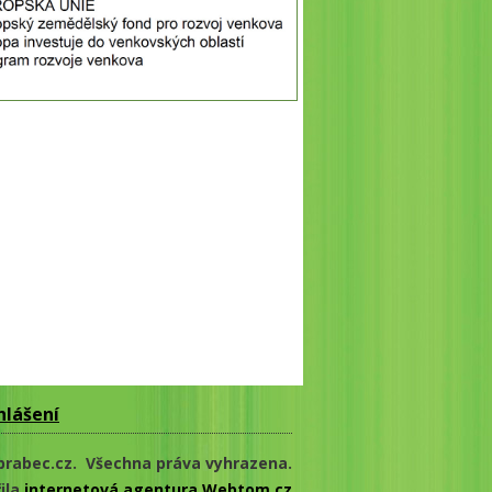
hlášení
brabec.cz. Všechna práva vyhrazena.
ila
internetová agentura Webtom.cz