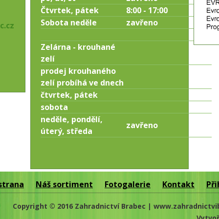
Čtvrtek, pátek
8:00 - 17:00
Sobota neděle
zavřeno
c.cz
Zelárna - krouhané
zelí
prodej krouhaného
zelí probíhá ve dnech
čtvrtek, pátek
sobota
neděle, pondělí,
zavřeno
úterý, středa
strana
Náš sortiment
Fotogalerie
Kontakt
Při
Copyright © 2016 Zahradnictví Brabec | www.zahradnictvi
Vytvoř