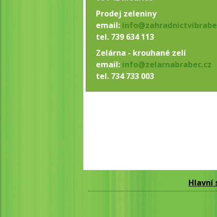
Prodej zeleniny
email:
info@zahradnictvibrabe
tel. 739 634 113
Zelárna - krouhané zelí
email:
info@zelarnabrabec.cz
tel. 734 733 003
Hlavní 