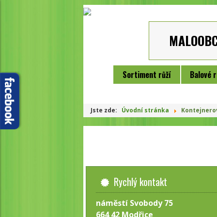
MALOOB
Sortiment růží
Balové r
Jste zde:
Úvodní stránka
Kontejnero
Rychlý kontakt
náměstí Svobody 75
664 42 Modřice