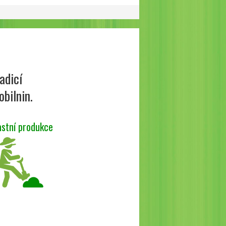
adicí
obilnin.
astní produkce