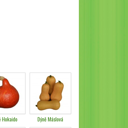
ě Hokaido
Dýně Máslová