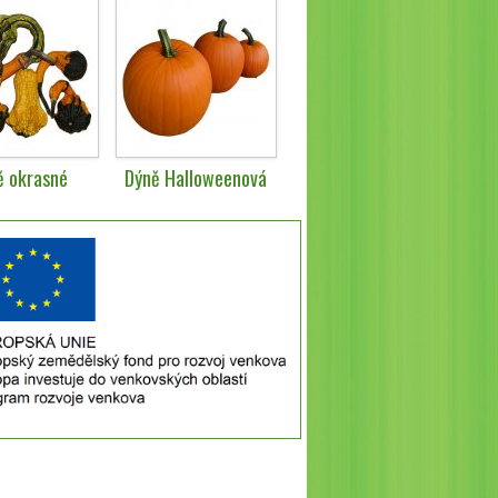
ě okrasné
Dýně Halloweenová