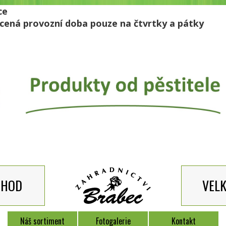
ce
ácená provozní doba pouze na čtvrtky a pátky
CHOD
VEL
Náš sortiment
Fotogalerie
Kontakt