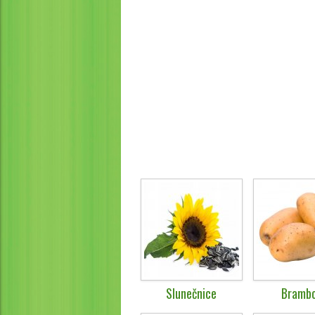
Slunečnice
Brambo