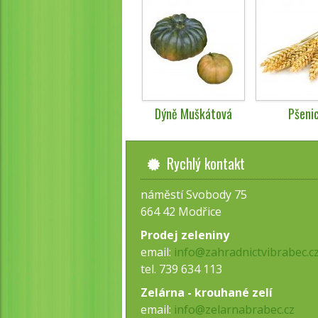
Dýně Muškátová
Pšeni
Rychlý kontakt
náměstí Svobody 75
664 42 Modřice
Prodej zeleniny
email:
info@zahradnictvibrabec.c
tel. 739 634 113
Zelárna - krouhané zelí
email:
info@zelarnabrabec.cz