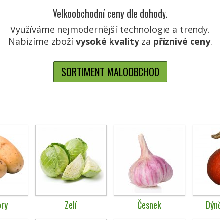
Velkoobchodní ceny dle dohody.
Využíváme nejmodernější technologie a trendy.
Nabízíme zboží
vysoké kvality
za
příznivé ceny
.
SORTIMENT MALOOBCHOD
ry
Zelí
Česnek
Dýn