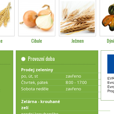
ce
Cibule
Ječmen
Dýn
Provozní doba
Prodej zeleniny
po, út, st
zavřeno
Čtvrtek, pátek
8:00 - 17:00
Sobota neděle
zavřeno
z
Zelárna - krouhané
zelí
prodej krouhaného