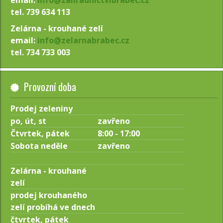
email:
info@zahradnictvibrabec.cz
tel. 739 634 113
Zelárna - krouhané zelí
email:
info@zelarnabrabec.cz
tel. 734 733 003
Provozní doba
Prodej zeleniny
po, út, st
zavřeno
Čtvrtek, pátek
8:00 - 17:00
Sobota neděle
zavřeno
Zelárna - krouhané
zelí
prodej krouhaného
zelí probíhá ve dnech
čtvrtek, pátek