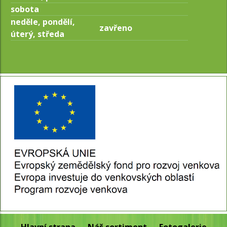
sobota
neděle, pondělí,
zavřeno
úterý, středa
Hlavní strana
Náš sortiment
Fotogalerie