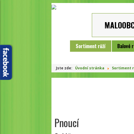
MALOOB
Sortiment růží
Balové r
Jste zde:
Úvodní stránka
Sortiment r
Pnoucí