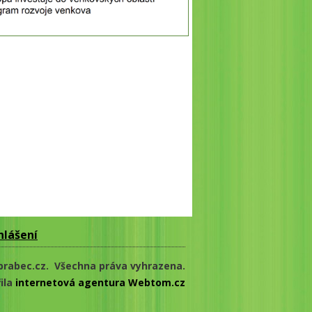
hlášení
brabec.cz. Všechna práva vyhrazena.
ila
internetová agentura Webtom.cz