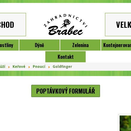
CHOD
VEL
ostliny
Dýně
Zelenina
Kontejnerovan
Kontakt
ůží
Keřové
Pnoucí
Goldfinger
POPTÁVKOVÝ FORMULÁŘ