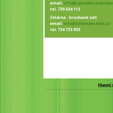
email:
info@zahradnictvibrabe
tel. 739 634 113
Zelárna - krouhané zelí
email:
info@zelarnabrabec.cz
tel. 734 733 003
Hlavní 