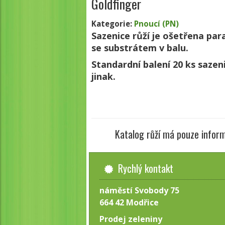
Goldfinger
Kategorie:
Pnoucí (PN)
Sazenice růží je ošetřena par
se substrátem v balu.
Standardní balení 20 ks saze
jinak.
Katalog růží má pouze inform
Rychlý kontakt
náměstí Svobody 75
664 42 Modřice
Prodej zeleniny