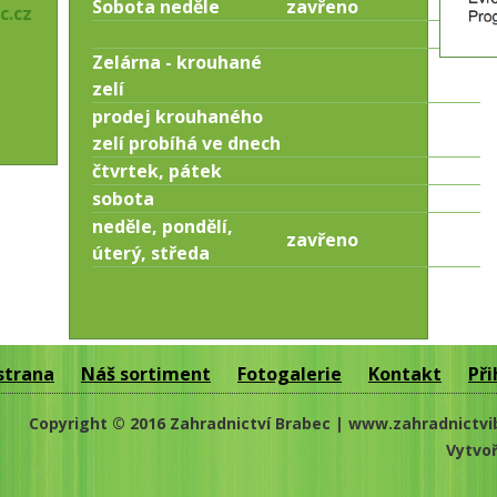
Sobota neděle
zavřeno
c.cz
Zelárna - krouhané
zelí
prodej krouhaného
zelí probíhá ve dnech
čtvrtek, pátek
sobota
neděle, pondělí,
zavřeno
úterý, středa
strana
Náš sortiment
Fotogalerie
Kontakt
Při
Copyright © 2016 Zahradnictví Brabec | www.zahradnictvi
Vytvoř