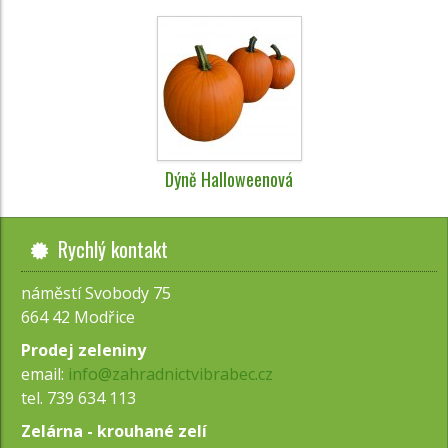
Dýně Halloweenová
Rychlý kontakt
náměstí Svobody 75
664 42 Modřice
Prodej zeleniny
email:
info@zahradnictvibrabec.cz
tel. 739 634 113
Zelárna - krouhané zelí