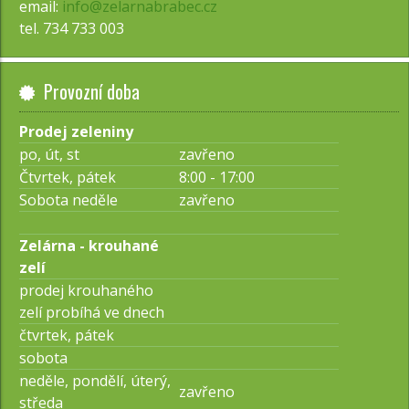
email:
info@zelarnabrabec.cz
tel. 734 733 003
Provozní doba
Prodej zeleniny
po, út, st
zavřeno
Čtvrtek, pátek
8:00 - 17:00
Sobota neděle
zavřeno
Zelárna - krouhané
zelí
prodej krouhaného
zelí probíhá ve dnech
čtvrtek, pátek
sobota
neděle, pondělí, úterý,
zavřeno
středa