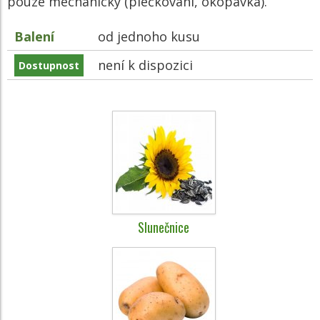
pouze mechanicky (plečkování, okopávka).
Balení
od jednoho kusu
není k dispozici
Dostupnost
Slunečnice