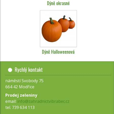
Dýně okrasné
Dýně Halloweenová
Rychlý kontakt
náměstí Svobody 75
664 42 Modřice
Prodej zeleniny
email:
info@zahradnictvibrabec.cz
tel. 739 634 113