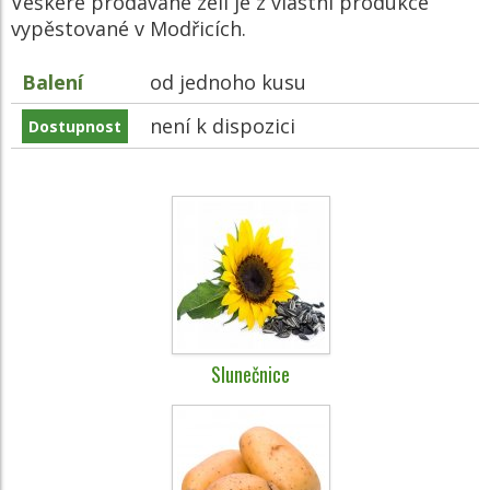
Veškeré prodávané zelí je z vlastní produkce
vypěstované v Modřicích.
Balení
od jednoho kusu
není k dispozici
Dostupnost
Slunečnice