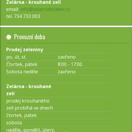
Zelárna - krouhané zelí
email:
info@zelarnabrabec.cz
tel. 734 733 003
Provozní doba
Prodej zeleniny
po, út, st
zavřeno
Čtvrtek, pátek
8:00 - 17:00
Sobota neděle
zavřeno
Zelárna - krouhané
zelí
prodej krouhaného
zelí probíhá ve dnech
čtvrtek, pátek
sobota
neděle, pondělí, úterý,