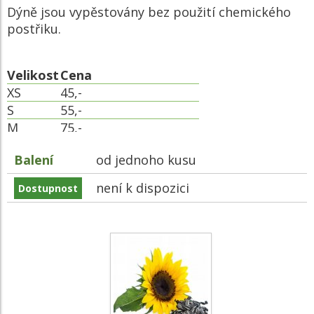
Dýně jsou vypěstovány bez použití chemického
postřiku.
Velikost
Cena
XS
45,-
S
55,-
M
75,-
L
95
Balení
od jednoho kusu
XL
140
není k dispozici
Dostupnost