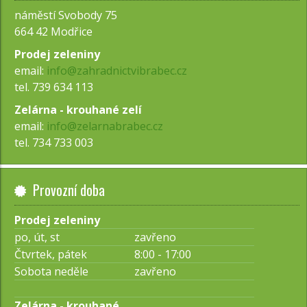
náměstí Svobody 75
664 42 Modřice
Prodej zeleniny
email:
info@zahradnictvibrabec.cz
tel. 739 634 113
Zelárna - krouhané zelí
email:
info@zelarnabrabec.cz
tel. 734 733 003
Provozní doba
Prodej zeleniny
po, út, st
zavřeno
Čtvrtek, pátek
8:00 - 17:00
Sobota neděle
zavřeno
Zelárna - krouhané